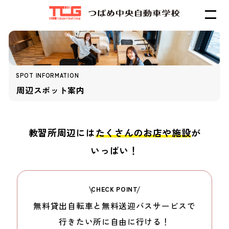
SPOT INFORMATION
周辺スポット案内
教習所周辺には
たくさんのお店や施設
が
いっぱい！
CHECK POINT
無料貸出自転車と
無料送迎バスサービスで
行きたい所に
自由に行ける！