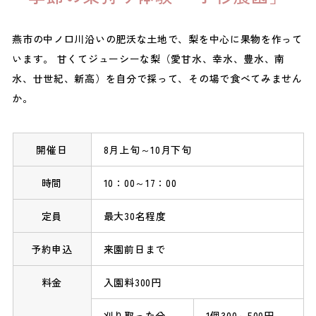
燕市の中ノ口川沿いの肥沃な土地で、梨を中心に果物を作って
います。 甘くてジューシーな梨（愛甘水、幸水、豊水、南
水、廿世紀、新高）を自分で採って、その場で食べてみません
か。
開催日
8月上旬～10月下旬
時間
10：00～17：00
定員
最大30名程度
予約申込
来園前日まで
料金
入園料300円
刈り取った分
1個300～500円