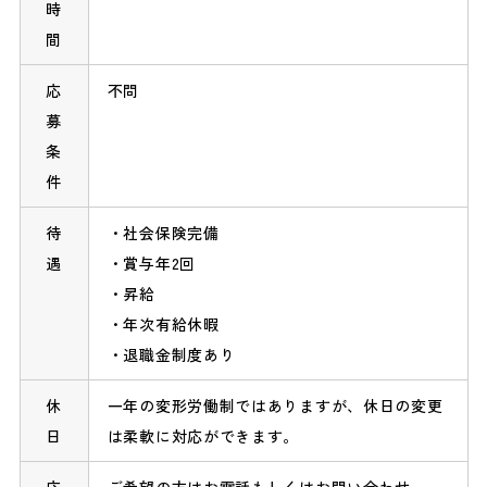
時
間
応
不問
募
条
件
待
社会保険完備
遇
賞与年2回
昇給
年次有給休暇
退職金制度あり
休
一年の変形労働制ではありますが、休日の変更
日
は柔軟に対応ができます。
応
ご希望の方はお電話もしくは
お問い合わせ