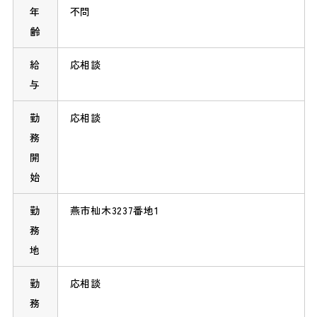
年
不問
齢
給
応相談
与
勤
応相談
務
開
始
勤
燕市杣木3237番地1
務
地
勤
応相談
務