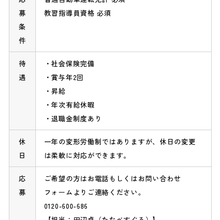
募
教習指導員資格 必須
条
件
待
社会保険完備
遇
賞与年2回
昇給
年次有給休暇
退職金制度あり
休
一年の変形労働制ではありますが、休日の変更
日
は柔軟に対応ができます。
応
ご希望の方はお電話もしくは
お問い合わせ
募
フォーム
よりご連絡ください。
0120-600-686
【担当：田辺卓（たなべすぐる）】