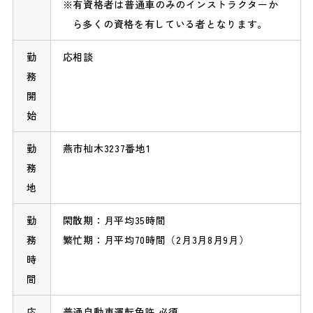
有資格者は普通車のみのインストラクターか
ら多くの資格を有している者となります。
勤
応相談
務
開
始
勤
燕市杣木3237番地1
務
地
勤
閑散期：月平均35時間
務
繁忙期：月平均70時間（2月3月8月9月）
時
間
応
普通自動車運転免許 必須