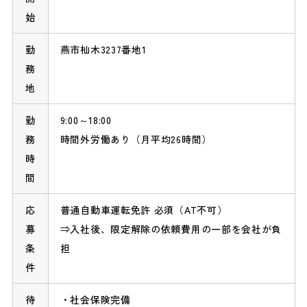
始
勤
燕市杣木3237番地1
務
地
勤
9:00～18:00
務
時間外労働あり（月平均26時間）
時
間
応
普通自動車運転免許 必須（AT不可）
募
⇒入社後、限定解除の依頼費用の一部を会社が負
条
担
件
待
社会保険完備