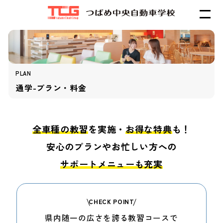
PLAN
通学-プラン・料金
全車種の教習
を実施・
お得な特典
も！
安心のプランや
お忙しい方への
サポートメニューも充実
CHECK POINT
県内随一の広さを誇る
教習コースで