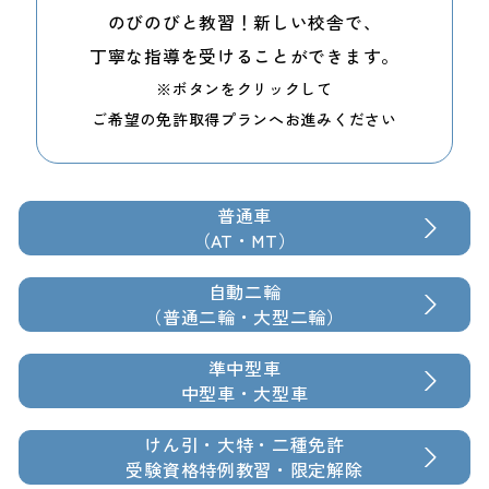
のびのびと教習！
新しい校舎で、
丁寧な指導を
受けることができます。
※ボタンをクリックして
ご希望の免許取得プランへ
お進みください
普通車
（AT・MT）
自動二輪
（普通二輪・大型二輪）
準中型車
中型車・大型車
けん引・大特・二種免許
受験資格特例教習・限定解除